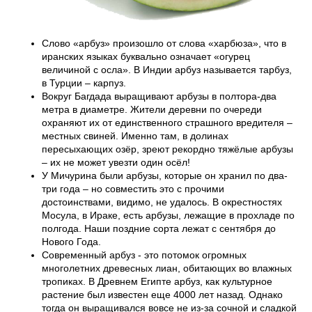
Слово «арбуз» произошло от слова «харбюза», что в
иранских языках буквально означает «огурец
величиной с осла». В Индии арбуз называется тарбуз,
в Турции – карпуз.
Вокруг Багдада выращивают арбузы в полтора-два
метра в диаметре. Жители деревни по очереди
охраняют их от единственного страшного вредителя –
местных свиней. Именно там, в долинах
пересыхающих озёр, зреют рекордно тяжёлые арбузы
– их не может увезти один осёл!
У Мичурина были арбузы, которые он хранил по два-
три года – но совместить это с прочими
достоинствами, видимо, не удалось. В окрестностях
Мосула, в Ираке, есть арбузы, лежащие в прохладе по
полгода. Наши поздние сорта лежат с сентября до
Нового Года.
Современный арбуз - это потомок огромных
многолетних древесных лиан, обитающих во влажных
тропиках. В Древнем Египте арбуз, как культурное
растение был известен еще 4000 лет назад. Однако
тогда он выращивался вовсе не из-за сочной и сладкой