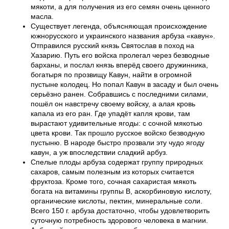
мякоти, а для получения из его семян очень ценного
масла.
Существует легенда, объясняющая происхождение
южнорусского и украинского названия арбуза «кавун».
Отправился русский князь Святослав в поход на
Хазарию. Путь его войска пролегал через безводные
барханы, и послал князь вперёд своего дружинника,
богатыря по прозвищу Кавун, найти в огромной
пустыне колодец. Но попал Кавун в засаду и был очень
серьёзно ранен. Собравшись с последними силами,
пошёл он навстречу своему войску, а алая кровь
капала из его ран. Где упадёт капля крови, там
вырастают удивительные ягоды: с сочной мякотью
цвета крови. Так прошло русское войско безводную
пустыню. В народе быстро прозвали эту чудо ягоду
кавун, а уж впоследствии сладкий арбуз.
Спелые плоды арбуза содержат группу природных
сахаров, самым полезным из которых считается
фруктоза. Кроме того, сочная сахаристая мякоть
богата на витамины группы В, аскорбиновую кислоту,
органические кислоты, пектин, минеральные соли.
Всего 150 г. арбуза достаточно, чтобы удовлетворить
суточную потребность здорового человека в магнии.