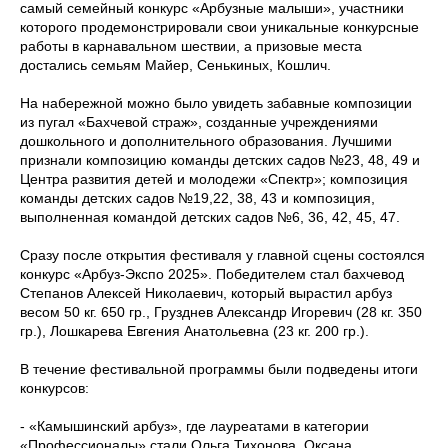
самый семейный конкурс «Арбузные малыши», участники
которого продемонстрировали свои уникальные конкурсные
работы в карнавальном шествии, а призовые места
достались семьям Майер, Сенькиных, Кошлич.
На набережной можно было увидеть забавные композиции
из пугал «Бахчевой страж», созданные учреждениями
дошкольного и дополнительного образования. Лучшими
признали композицию команды детских садов №23, 48, 49 и
Центра развития детей и молодежи «Спектр»; композиция
команды детских садов №19,22, 38, 43 и композиция,
выполненная командой детских садов №6, 36, 42, 45, 47.
Сразу после открытия фестиваля у главной сцены состоялся
конкурс «Арбуз-Экспо 2025». Победителем стал бахчевод
Степанов Алексей Николаевич, который вырастил арбуз
весом 50 кг. 650 гр., Грузднев Александр Игоревич (28 кг. 350
гр.), Лошкарева Евгения Анатольевна (23 кг. 200 гр.).
В течение фестивальной программы были подведены итоги
конкурсов:
- «Камышинский арбуз», где лауреатами в категории
«Профессионалы» стали Ольга Тихонова, Оксана