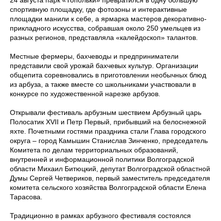
24 августа парк «Топольки» превратился в одну большую
спортивную площадку, где фотозоны и интерактивные
площадки манили к себе, а ярмарка мастеров декоративно-
прикладного искусства, собравшая около 250 умельцев из
разных регионов, представляла «калейдоскоп» талантов.
Местные фермеры, бахчеводы и предприниматели
представили свой урожай бахчевых культур. Организации
общепита соревновались в приготовлении необычных блюд
из арбуза, а также вместе со школьниками участвовали в
конкурсе по художественной нарезке арбузов.
Открывали фестиваль арбузным шествием Арбузный царь
Полосатик XVII и Петр Первый, прибывший на белоснежной
яхте. Почетными гостями праздника стали Глава городского
округа – город Камышин Станислав Зинченко, председатель
Комитета по делам территориальных образований,
внутренней и информационной политики Волгоградской
области Михаил Битюцкий, депутат Волгоградской областной
Думы Сергей Четвериков, первый заместитель председателя
комитета сельского хозяйства Волгоградской области Елена
Тарасова.
Традиционно в рамках арбузного фестиваля состоялся