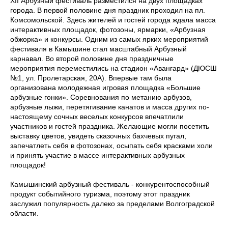
XII Арбузный фестиваль разместился на двух площадках
города. В первой половине дня праздник проходил на пл.
Комсомольской. Здесь жителей и гостей города ждала масса
интерактивных площадок, фотозоны, ярмарки, «Арбузная
обжорка» и конкурсы. Одним из самых ярких мероприятий
фестиваля в Камышине стал масштабный Арбузный
карнавал. Во второй половине дня праздничные
мероприятия переместились на стадион «Авангард» (ДЮСШ
№1, ул. Пролетарская, 20А). Впервые там была
организована молодежная игровая площадка «Большие
арбузные гонки». Соревнования по метанию арбузов,
арбузные лыжи, перетягивание канатов и масса других по-
настоящему сочных веселых конкурсов впечатлили
участников и гостей праздника. Желающие могли посетить
выставку цветов, увидеть сказочных бахчевых пугал,
запечатлеть себя в фотозонах, осыпать себя красками холи
и принять участие в массе интерактивных арбузных
площадок!
Камышинский арбузный фестиваль - конкурентоспособный
продукт событийного туризма, поэтому этот праздник
заслужил популярность далеко за пределами Волгоградской
области.